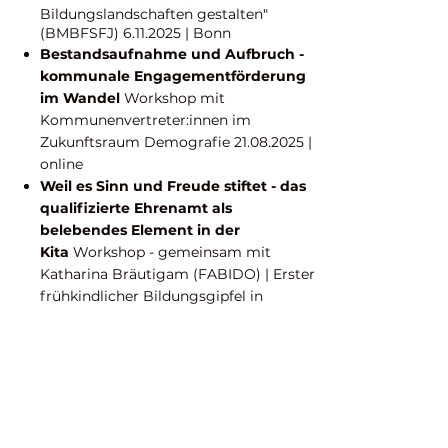
Bildungslandschaften gestalten"
(BMBFSFJ)
6.11.2025
| Bonn
Bestandsaufnahme und Aufbruch -
kommunale Engagementförderung
im Wandel
Workshop mit
Kommunenvertreter:innen im
Zukunftsraum Demografie
21.08.2025
|
online
Weil es Sinn und Freude stiftet - das
qualifizierte Ehrenamt als
belebendes Element in der
Kita
Workshop - gemeinsam mit
Katharina Bräutigam (FABIDO) | Erster
frühkindlicher Bildungsgipfel in
Dortmund "Personal gewinnen -
Betreuung sichern, damit alle Kinder in
Dortmund über sich hinauswachsen"
30.06.2025
| Dortmund
Wer fährt morgen? Ehrenamt
braucht neue